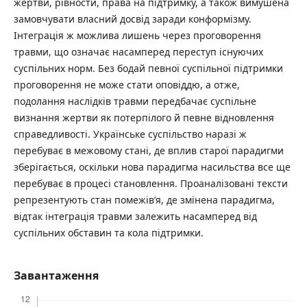
жертви, рівности, права на підтримку, а також вимушена
замовчувати власний досвід заради конформізму.
Інтеграція ж можлива лишень через проговорення
травми, що означає насамперед переступ існуючих
суспільних норм. Без бодай певної суспільної підтримки
проговорення не може стати оповіддю, а отже,
подолання наслідків травми передбачає суспільне
визнання жертви як потерпілого й певне відновлення
справедливості. Українське суспільство наразі ж
перебуває в межовому стані, де вплив старої парадигми
зберігається, оскільки нова парадигма насильства все ще
перебуває в процесі становлення. Проаналізовані тексти
репрезентують стан помежів’я, де змінена парадигма,
відтак інтеграція травми залежить насамперед від
суспільних обставин та кола підтримки.
Завантаження