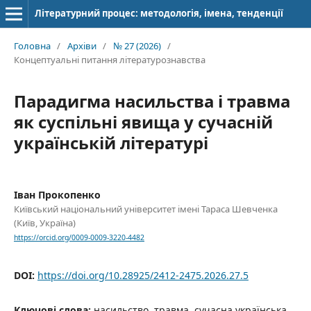
Літературний процес: методологія, імена, тенденції
Головна
/
Архіви
/
№ 27 (2026)
/
Концептуальні питання літературознавства
Парадигма насильства і травма
як суспільні явища у сучасній
українській літературі
Іван Прокопенко
Київський національний університет імені Тараса Шевченка
(Київ, Україна)
https://orcid.org/0009-0009-3220-4482
DOI:
https://doi.org/10.28925/2412-2475.2026.27.5
Ключові слова:
насильство, травма, сучасна українська