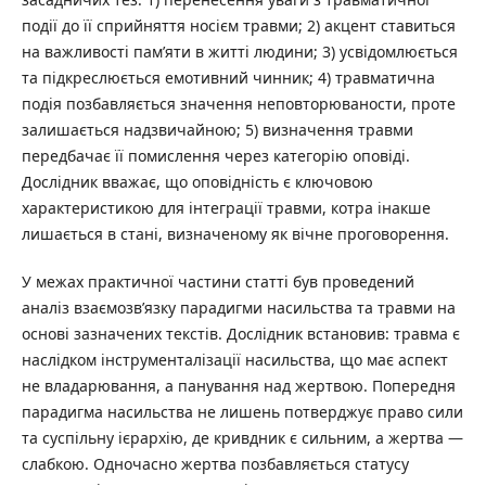
події до її сприйняття носієм травми; 2) акцент ставиться
на важливості пам’яти в житті людини; 3) усвідомлюється
та підкреслюється емотивний чинник; 4) травматична
подія позбавляється значення неповторюваности, проте
залишається надзвичайною; 5) визначення травми
передбачає її помислення через категорію оповіді.
Дослідник вважає, що оповідність є ключовою
характеристикою для інтеграції травми, котра інакше
лишається в стані, визначеному як вічне проговорення.
У межах практичної частини статті був проведений
аналіз взаємозв’язку парадигми насильства та травми на
основі зазначених текстів. Дослідник встановив: травма є
наслідком інструменталізації насильства, що має аспект
не владарювання, а панування над жертвою. Попередня
парадигма насильства не лишень потверджує право сили
та суспільну ієрархію, де кривдник є сильним, а жертва —
слабкою. Одночасно жертва позбавляється статусу