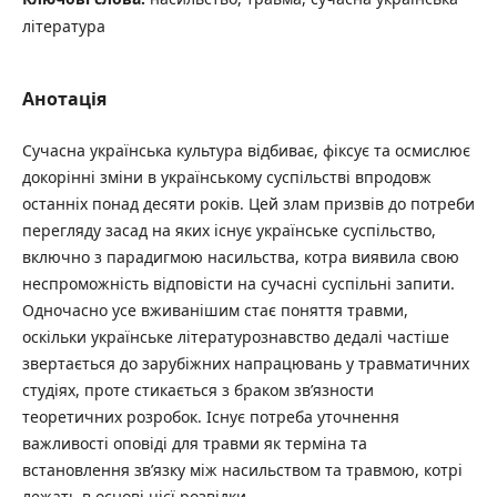
література
Анотація
Сучасна українська культура відбиває, фіксує та осмислює
докорінні зміни в українському суспільстві впродовж
останніх понад десяти років. Цей злам призвів до потреби
перегляду засад на яких існує українське суспільство,
включно з парадигмою насильства, котра виявила свою
неспроможність відповісти на сучасні суспільні запити.
Одночасно усе вживанішим стає поняття травми,
оскільки українське літературознавство дедалі частіше
звертається до зарубіжних напрацювань у травматичних
студіях, проте стикається з браком зв’язности
теоретичних розробок. Існує потреба уточнення
важливості оповіді для травми як терміна та
встановлення зв’язку між насильством та травмою, котрі
лежать в основі цієї розвідки.