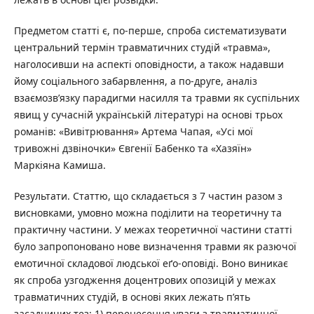
Предметом статті є, по-перше, спроба систематизувати
центральний термін травматичних студій «травма»,
наголосивши на аспекті оповідности, а також надавши
йому соціального забарвлення, а по-друге, аналіз
взаємозв’язку парадигми насилля та травми як суспільних
явищ у сучасній українській літературі на основі трьох
романів: «Вивітрювання» Артема Чапая, «Усі мої
тривожні дзвіночки» Євгенії Бабенко та «Хазяїн»
Маркіяна Камиша.
Результати. Статтю, що складається з 7 частин разом з
висновками, умовно можна поділити на теоретичну та
практичну частини. У межах теоретичної частини статті
було запропоновано нове визначення травми як разючої
емотичної складової людської еґо-оповіді. Воно виникає
як спроба узгодження доцентрових опозицій у межах
травматичних студій, в основі яких лежать п’ять
засадничих тез: 1) перенесення уваги з травматичної