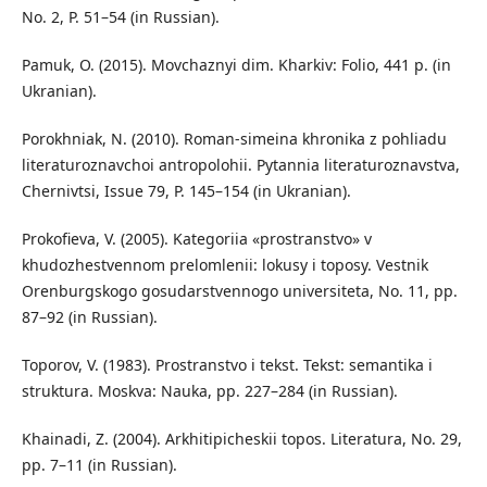
No. 2, P. 51–54 (in Russian).
Pamuk, O. (2015). Movchaznyi dim. Kharkiv: Folio, 441 p. (in
Ukranian).
Porokhniak, N. (2010). Roman-simeina khronika z pohliadu
literaturoznavchoi antropolohii. Pytannia literaturoznavstva,
Chernivtsi, Issue 79, P. 145–154 (in Ukranian).
Prokofieva, V. (2005). Kategoriia «prostranstvo» v
khudozhestvennom prelomlenii: lokusy i toposy. Vestnik
Orenburgskogo gosudarstvennogo universiteta, No. 11, pp.
87–92 (in Russian).
Toporov, V. (1983). Prostranstvo i tekst. Tekst: semantika i
struktura. Moskva: Nauka, pp. 227–284 (in Russian).
Khainadi, Z. (2004). Arkhitipicheskii topos. Literatura, No. 29,
pp. 7–11 (in Russian).