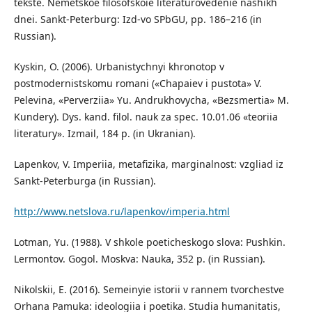
tekste. Nemetskoe filosofskoie literaturovedenie nashikh
dnei. Sankt-Peterburg: Izd-vo SPbGU, pp. 186–216 (in
Russian).
Kyskin, O. (2006). Urbanistychnyi khronotop v
postmodernistskomu romani («Chapaiev i pustota» V.
Pelevina, «Perverziia» Yu. Andrukhovycha, «Bezsmertia» M.
Kundery). Dys. kand. filol. nauk za spec. 10.01.06 «teoriia
literatury». Izmail, 184 p. (in Ukranian).
Lapenkov, V. Imperiia, metafizika, marginalnost: vzgliad iz
Sankt-Peterburga (in Russian).
http://www.netslova.ru/lapenkov/imperia.html
Lotman, Yu. (1988). V shkole poeticheskogo slova: Pushkin.
Lermontov. Gogol. Moskva: Nauka, 352 p. (in Russian).
Nikolskii, E. (2016). Semeinyie istorii v rannem tvorchestve
Orhana Pamuka: ideologiia i poetika. Studia humanitatis,