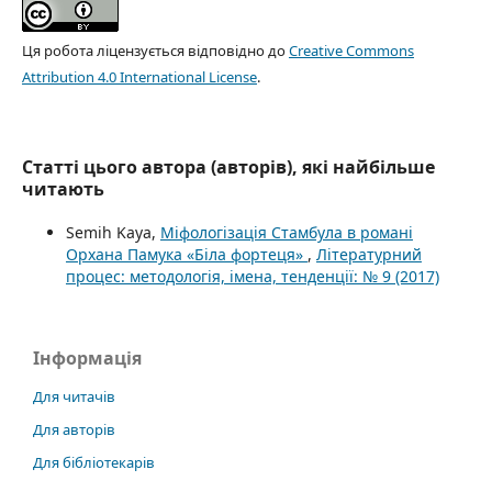
Ця робота ліцензується відповідно до
Creative Commons
Attribution 4.0 International License
.
Статті цього автора (авторів), які найбільше
читають
Semih Kaya,
Міфологізація Стамбула в романі
Орхана Памука «Біла фортеця»
,
Літературний
процес: методологія, імена, тенденції: № 9 (2017)
Інформація
Для читачів
Для авторів
Для бібліотекарів