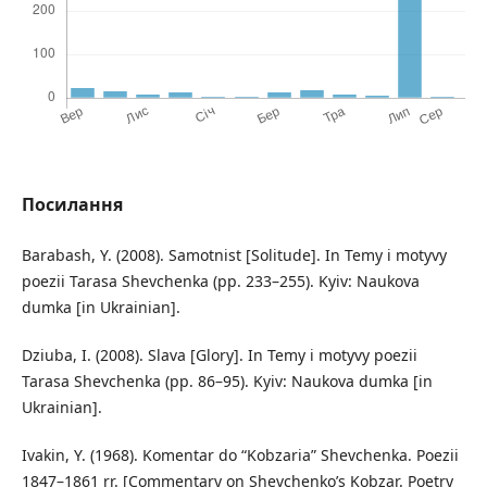
Посилання
Barabash, Y. (2008). Samotnist [Solitude]. In Temy i motyvy
poezii Tarasa Shevchenka (pp. 233–255). Kyiv: Naukova
dumka [in Ukrainian].
Dziuba, I. (2008). Slava [Glory]. In Temy i motyvy poezii
Tarasa Shevchenka (pp. 86–95). Kyiv: Naukova dumka [in
Ukrainian].
Ivakin, Y. (1968). Komentar do “Kobzaria” Shevchenka. Poezii
1847–1861 rr. [Commentary on Shevchenko’s Kobzar. Poetry