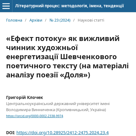
Літературний процес: методологія, імена, тенденції
Головна
/
Архіви
/
№ 23 (2024)
/
Наукові статті
«Ефект потоку» як вижливий
чинник художньої
енергетизації Шевченкового
поетичного тексту (на матеріалі
аналізу поезії «Доля»)
Григорій Клочек
Центральноукраїнський державний університет імені
Володимира Винниченка (Кропивницький, Україна)
https://orcid.org/0000-0002-2338-9974
DOI:
https://doi.org/10.28925/2412-2475.2024.23.4