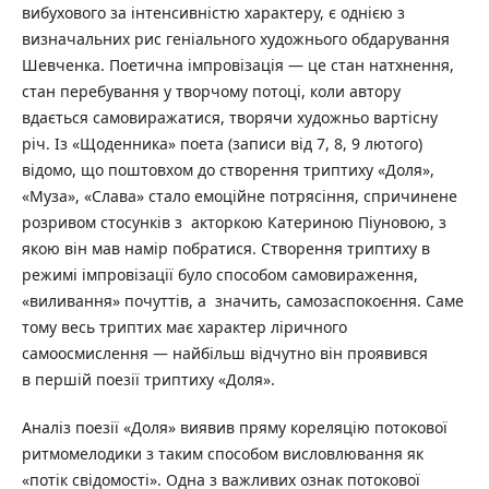
вибухового за інтенсивністю характеру, є однією з
визначальних рис геніального художнього обдарування
Шевченка. Поетична імпровізація — це стан натхнення,
стан перебування у творчому потоці, коли автору
вдається самовиражатися, творячи художньо вартісну
річ. Із «Щоденника» поета (записи від 7, 8, 9 лютого)
відомо, що поштовхом до створення триптиху «Доля»,
«Муза», «Слава» стало емоційне потрясіння, спричинене
розривом стосунків з акторкою Катериною Піуновою, з
якою він мав намір побратися. Створення триптиху в
режимі імпровізації було способом самовираження,
«виливання» почуттів, а значить, самозаспокоєння. Саме
тому весь триптих має характер ліричного
самоосмислення — найбільш відчутно він проявився
в першій поезії триптиху «Доля».
Аналіз поезії «Доля» виявив пряму кореляцію потокової
ритмомелодики з таким способом висловлювання як
«потік свідомості». Одна з важливих ознак потокової