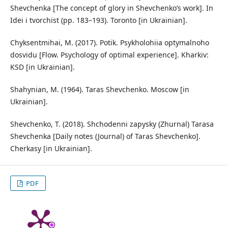
Shevchenka [The concept of glory in Shevchenko’s work]. In
Idei i tvorchist (pp. 183–193). Toronto [in Ukrainian].
Chyksentmihai, M. (2017). Potik. Psykholohiia optymalnoho
dosvidu [Flow. Psychology of optimal experience]. Kharkiv:
KSD [in Ukrainian].
Shahynian, M. (1964). Taras Shevchenko. Moscow [in
Ukrainian].
Shevchenkо, T. (2018). Shchodenni zapysky (Zhurnal) Tarasa
Shevchenka [Daily notes (Journal) of Taras Shevchenko].
Cherkasy [in Ukrainian].
PDF