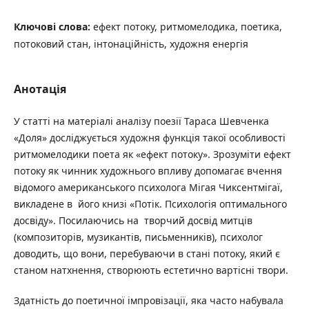
Ключові слова:
ефект потоку, ритмомелодика, поетика,
потоковий стан, інтонаційність, художня енергія
Анотація
У статті на матеріалі аналізу поезії Тараса Шевченка
«Доля» досліджується художня функція такої особливості
ритмомелодики поета як «ефект потоку». Зрозуміти ефект
потоку як чинник художнього впливу допомагає вчення
відомого американського психолога Мігая Чиксентмігаї,
викладене в його книзі «Потік. Психологія оптимального
досвіду». Посилаючись на творчий досвід митців
(композиторів, музикантів, письменників), психолог
доводить, що вони, перебуваючи в стані потоку, який є
станом натхнення, створюють естетично вартісні твори.
Здатність до поетичної імпровізації, яка часто набувала