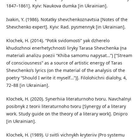
1847–1861]. Kyiv: Naukova dumka [in Ukrainian].
Ivakin, Y. (1986). Notatky shevchenkoznavtsia [Notes of the
Shevchenko expert]. Kyiv: Rad. pysmennyk [in Ukrainian].
Klochek, H. (2014). “Potik svidomosti” yak dzherelo
khudozhnoi enerhetychnosti liryky Tarasa Shevchenka (na
materiali analizu poezii “Khiba samomu napysat…”) [“Stream
of consciousness” as a source of artistic energy of Taras
Shevchenko’s lyrics (on the material of the analysis of the
poetry “Should I write it myself…”)]. Filolohichni dialohy, 4,
72–88 [in Ukrainian].
Klochek, H. (2020). Synerhiia literaturnoho tvoru. Navchalnyi
posibnyk z teorii literaturnoho tvoru [Synergy of a literary
work. Study guide on the theory of a literary work]. Dnipro
[in Ukrainian].
Klochek, H. (1989). U svitli vichnykh kryteriiv (Pro systemu