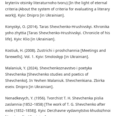
kryteriiv otsinky literaturnoho tvoru) [In the light of eternal
criteria (About the system of criteria for evaluating a literary
work)]. Kyiv: Dnipro [in Ukrainian].
Konyskyi, O. (2014). Taras Shevchenko-Hrushivskyi. Khronika
yoho zhyttia [Taras Shevchenko-Hrushivskyi. Chronicle of his
life]. Kyiv: Klio [in Ukrainian].
Kostiuk, H. (2008). Zustrichi i proshchannia [Meetings and
farewells]. Vol. 1. Kyiv: Smoloskyp [in Ukrainian].
Malaniuk, Y. (2024). Shevchenkoznavstvo i poetyka
Shevchenka [Shevchenko studies and poetics of
Shevchenko]. In Yevhen Malaniuk. Shevchenkiana. Zbirka
eseiv. Dnipro [in Ukrainian].
Nenadkevych, Y. (1956). Tvorchist T. H. Shevchenka pislia
zaslannia (1852–1858) [The work of T. G. Shevchenko after
exile (1852–1858)]. Kyiv: Derzhavne vydavnytstvo khudozhnoi