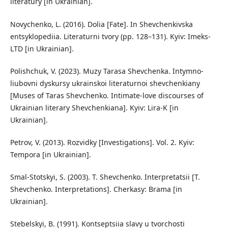
literatury [in Ukrainian].
Novychenko, L. (2016). Dolia [Fate]. In Shevchenkivska
entsyklopediia. Literaturni tvory (pp. 128–131). Kyiv: Imeks-
LTD [in Ukrainian].
Polishchuk, V. (2023). Muzy Tarasa Shevchenka. Intymno-
liubovni dyskursy ukrainskoi literaturnoi shevchenkiany
[Muses of Taras Shevchenko. Intimate-love discourses of
Ukrainian literary Shevchenkiana]. Kyiv: Lira-K [in
Ukrainian].
Petrov, V. (2013). Rozvidky [Investigations]. Vol. 2. Kyiv:
Tempora [in Ukrainian].
Smal-Stotskyi, S. (2003). T. Shevchenko. Interpretatsii [T.
Shevchenko. Interpretations]. Cherkasy: Brama [in
Ukrainian].
Stebelskyi, B. (1991). Kontseptsiia slavy u tvorchosti