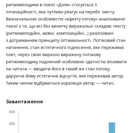
ритмомелодики в поезії «Доля» стосується її
інтонаційності, яка чутливо реагує на перебіг змісту.
Визначальною особливістю «ефекту потоку» аналізованої
поезії є те, що всі без винятку виражальні складові тексту
(ритмомелодійні, мовні, композиційні…) реалізовані
з дотриманням принципу оптимальності. Потоковий стан
натхнення, стан естетичного піднесення, яке переживає
поет, через свою виразно виражену потокову
ритмомелодику наділений особливою здатністю впливати
на читача — вводити його в такий же стан потоку,
даруючи йому естетичне відчуття, яке переживав автор.
Таким чином відбувається кореляція автор — читач.
Завантаження