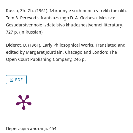
Russo, Zh.-Zh. (1961). Izbrannyie sochineniia v trekh tomakh.
Tom 3. Perevod s frantsuzskogo D. A. Gorbova. Moskva:
Gosudarstvennoie izdatelstvo khudozhestvennoi literatury,
727 p. (in Russian).
Diderot, D. (1961). Early Philosophical Works. Translated and
edited by Margaret Jourdain. Chacago and London: The
Open Court Publishing Company, 246 p.
PDF
Переглядів анотації: 454