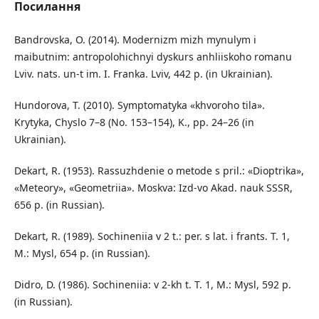
Посилання
Bandrovska, O. (2014). Modernizm mizh mynulym i
maibutnim: antropolohichnyi dyskurs anhliiskoho romanu
Lviv. nats. un-t im. I. Franka. Lviv, 442 p. (in Ukrainian).
Hundorova, T. (2010). Symptomatyka «khvoroho tila».
Krytyka, Chyslo 7–8 (No. 153–154), K., pp. 24–26 (in
Ukrainian).
Dekart, R. (1953). Rassuzhdenie o metode s pril.: «Dioptrika»,
«Meteory», «Geometriia». Moskva: Izd-vo Akad. nauk SSSR,
656 p. (in Russian).
Dekart, R. (1989). Sochineniia v 2 t.: per. s lat. i frants. T. 1,
M.: Mysl, 654 p. (in Russian).
Didro, D. (1986). Sochineniia: v 2-kh t. T. 1, M.: Mysl, 592 p.
(in Russian).