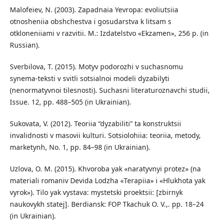
Malofeiev, N. (2003). Zapadnaia Yevropa: evoliutsiia
otnosheniia obshchestva i gosudarstva k litsam s
otkloneniiami v razvitii. M.: Izdatelstvo «Ekzamen», 256 p. (in
Russian).
Sverbilova, T. (2015). Motyv podorozhi v suchasnomu
synema-teksti v svitli sotsialnoi modeli dyzabilyti
(nenormatyvnoi tilesnosti). Suchasni literaturoznavchi studii,
Issue. 12, pp. 488–505 (in Ukrainian).
Sukovata, V. (2012). Teoriia “dyzabiliti” ta konstruktsii
invalidnosti v masovii kulturi. Sotsiolohiia: teoriia, metody,
marketynh, No. 1, pp. 84–98 (in Ukrainian).
Uzlova, O. M. (2015). Khvoroba yak «naratyvnyi protez» (na
materiali romaniv Devida Lodzha «Terapiia» i «Hlukhota yak
vyrok»). Tilo yak vystava: mystetski proektsii: [zbirnyk
naukovykh statej]. Berdiansk: FOP Tkachuk O. V.,. pp. 18–24
(in Ukrainian).