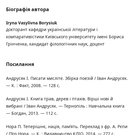
Біографія автора
Iryna Vasylivna Borysiuk
докторант кафедри української літератури і
компаративістики Київського університету імені Бориса
Грінченка, кандидат філологічних наук, доцент
Посилання
Андрусяк І. Писати мисліте. Збірка поезій / Іван Андрусяк.
— К. : Факт, 2008. — 128 с.
Андрусяк І. Книга трав, дерев і птахів. Вірші нові й
вибрані / Іван Андрусяк. — Тернопіль : Навчальна книга
— Богдан, 2013. — 112 с.
Нора П. Теперішнє, нація, пам’ять. Переклад з фр. А. Рєпи
/ П’єр Нора. — К. : Видавництво КЛІО, 2014. — 272 с.