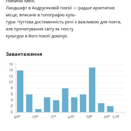
глибини імені.
Ландшафт в Андрусяковій поезії — радше архетипне
місце, вписане в топографію куль-
тури. Чуттєва достеменність речі є важливою для поета,
але прочитування світу як тексту
культури в його поезії домінує.
Завантаження