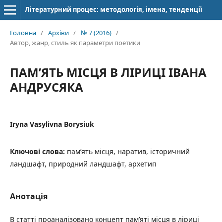
Літературний процес: методологія, імена, тенденції
Головна
/
Архіви
/
№ 7 (2016)
/
Автор, жанр, стиль як параметри поетики
ПАМ’ЯТЬ МІСЦЯ В ЛІРИЦІ ІВАНА
АНДРУСЯКА
Iryna Vasylivna Borysiuk
Ключові слова:
пам’ять місця, наратив, історичний
ландшафт, природний ландшафт, архетип
Анотація
В статті проаналізовано концепт пам’яті місця в ліриці