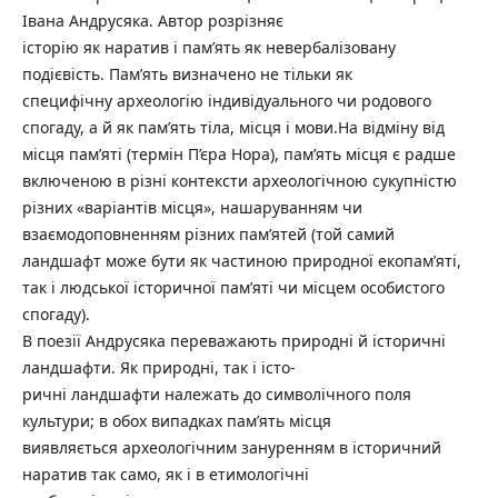
Івана Андрусяка. Автор розрізняє
історію як наратив і пам’ять як невербалізовану
подієвість. Пам’ять визначено не тільки як
специфічну археологію індивідуального чи родового
спогаду, а й як пам’ять тіла, місця і мови.На відміну від
місця пам’яті (термін П’єра Нора), пам’ять місця є радше
включеною в різні контексти археологічною сукупністю
різних «варіантів місця», нашаруванням чи
взаємодоповненням різних пам’ятей (той самий
ландшафт може бути як частиною природної екопам’яті,
так і людської історичної пам’яті чи місцем особистого
спогаду).
В поезії Андрусяка переважають природні й історичні
ландшафти. Як природні, так і істо-
ричні ландшафти належать до символічного поля
культури; в обох випадках пам’ять місця
виявляється археологічним зануренням в історичний
наратив так само, як і в етимологічні