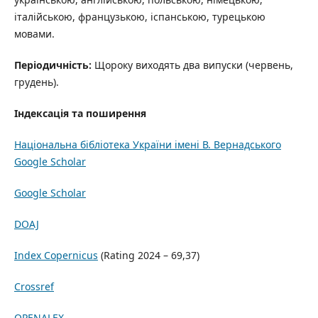
італійською, французькою, іспанською, турецькою
мовами.
Періодичність:
Щороку виходять два випуски (червень,
грудень).
Індексація та поширення
Національна бібліотека України імені В. Вернадського
Google Scholar
Google Scholar
DOAJ
Index Copernicus
(Rating 2024 – 69,37)
Crossref
OPENALEX