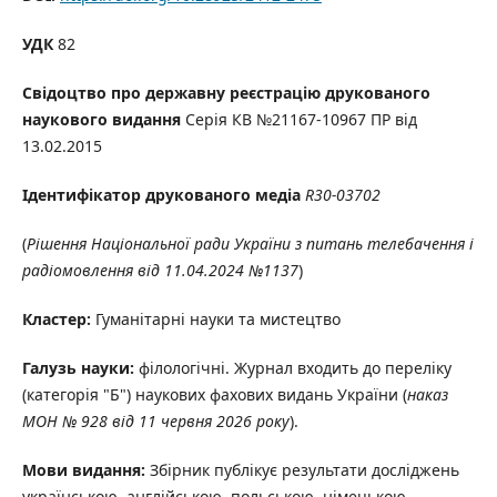
УДК
82
Свідоцтво про державну реєстрацію друкованого
наукового видання
Серія КВ №21167-10967 ПР від
13.02.2015
Ідентифікатор друкованого медіа
R30-03702
(
Рішення Національної ради України з питань телебачення і
радіомовлення від 11.04.2024 №1137
)
Кластер:
Гуманітарні науки та мистецтво
Галузь науки:
філологічні. Журнал входить до переліку
(категорія "Б") наукових фахових видань України (
наказ
МОН № 928 від 11 червня 2026 року
).
Мови видання:
Збірник публікує результати досліджень
українською, англійською, польською, німецькою,