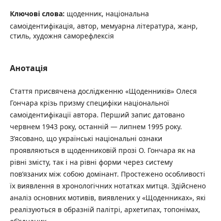
Ключові слова:
щоденник, національна
самоідентифікація, автор, мемуарна література, жанр,
стиль, художня саморефлексія
Анотація
Стаття присвячена дослідженню «Щоденників» Олеся
Гончара крізь призму специфіки національної
самоідентифікації автора. Перший запис датовано
червнем 1943 року, останній — липнем 1995 року.
З’ясовано, що українські національні ознаки
проявляються в щоденниковій прозі О. Гончара як на
рівні змісту, так і на рівні форми через систему
пов’язаних між собою домінант. Простежено особливості
їх виявлення в хронологічних нотатках митця. Здійснено
аналіз основних мотивів, виявлених у «Щоденниках», які
реалізуються в образній палітрі, архетипах, топонімах,