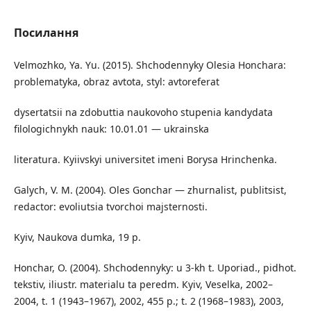
Посилання
Velmozhko, Ya. Yu. (2015). Shchodennyky Olesia Honchara:
problematyka, obraz avtota, styl: avtoreferat
dysertatsii na zdobuttia naukovoho stupenia kandydata
filologichnykh nauk: 10.01.01 — ukrainska
literaturа. Kyiivskyi universitet imeni Borysa Hrinchenka.
Galych, V. M. (2004). Oles Gonchar — zhurnalist, publitsist,
redactor: evoliutsia tvorchoi majsternosti.
Kyiv, Naukova dumka, 19 p.
Honchar, O. (2004). Shchodennyky: u 3-kh t. Upоriad., pіdhоt.
tеkstіv, іliustr. mаtеrіаlu tа pеrеdm. Кyiv, Vеsеlkа, 2002–
2004, t. 1 (1943–1967), 2002, 455 p.; t. 2 (1968–1983), 2003,