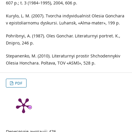
607 p.; t. 3 (1984–1995), 2004, 606 p.
Kurylo, L. M. (2007). Tvorcha indyvidualnist Olesia Gonchara
v epistoliarnomu dyskursi. Luhаnsk, «Аlma-mаtеr», 199 p.
Pohribnyi, A. (1987). Oles Gonchar. Literaturnyi portret. K.,
Dnipro, 246 p.
Stepanenko, M. (2010). Literaturnyi prostir Shchodennykіv
Olesia Honchara. Poltava, TОV «АSМІ», 528 p.
PDF
Переглядів анотації: 476