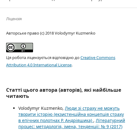
Ліцензія
Авторське право (c) 2018 Volodymyr Kuzmenko
Ця робота ліцензується відповідно до
Creative Commons
Attribution 4.0 International License
.
Статті цього автора (авторів), які найбільше
читають
Volodymyr Kuzmenko,
Люди зі страху не можуть
творити історію (екзистенційна концепція страху
в епічних полотнах Р. Андріяшика)
,
Літературний
процес: методологія, імена, тенденції: № 9 (2017)