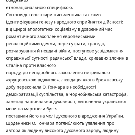
об’єднаних
етнонаціональною специфікою.
Світоглядні орієнтири письменника так само
ідентифікували генезу народного сприйняття дійсності:
від щирої апологетики соціалізму в довоєнний час,
романтичного захоплення європейськими
революційними ідеями, через утрати, трагедії,
розчарування й невдачі війни, поступове усвідомлення
справжньої сутності радянської влади, кривавих злочинів
Сталіна проти власного
народу, до непідробного захоплення нетривалою
«хрущовською відлигою», ліквідація якої в брежнєвську
добу переконала О. Гончара в необхідності
демократизації суспільства, а Чорнобильська катастрофа,
занепад національної духовності, витіснення української
мови на маргінеси буття
поставили його на чолі духовного відродження України.
Щоденники О. Гончара поглиблюють уявлення про
автора як людину високого духовного заряду, людину