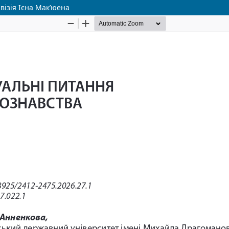
візія Ієна Мак’юена