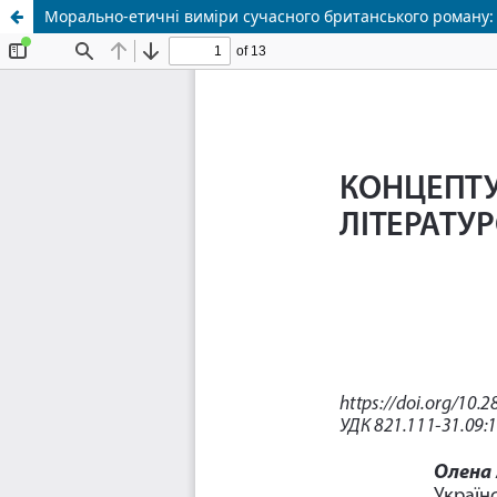
Морально-етичні виміри сучасного британського роману: 