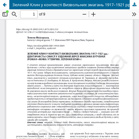
Зелений Клин у контексті Визвольних змагань 1917–1921 рр.: ідентичність і смисл у художній версії Максима Бутченка (роман «Жінка у темряві. Зелений Клин»)