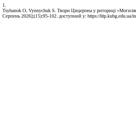
1.
Tsyhanok O, Vynnychuk S. Твори Цицерона у риториці «Могилянсь
Серпень 2026];(15):95-102. доступний у: https://litp.kubg.edu.ua/in