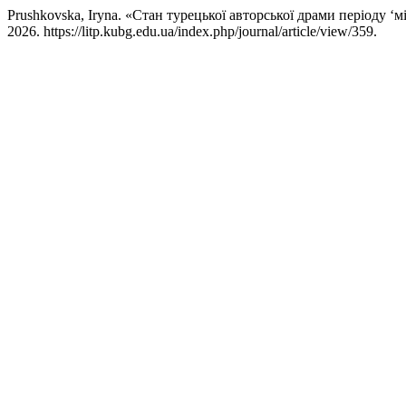
Prushkovska, Iryna. «Стан турецької авторської драми періоду ‘
2026. https://litp.kubg.edu.ua/index.php/journal/article/view/359.