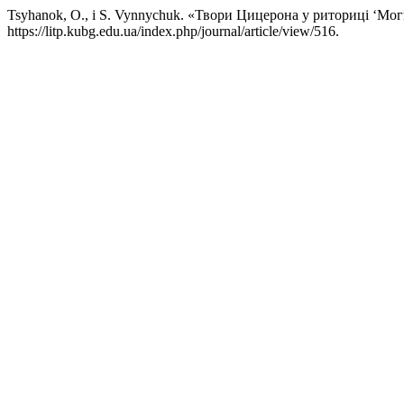
Tsyhanok, O., і S. Vynnychuk. «Твори Цицерона у риториці ‘Мо
https://litp.kubg.edu.ua/index.php/journal/article/view/516.