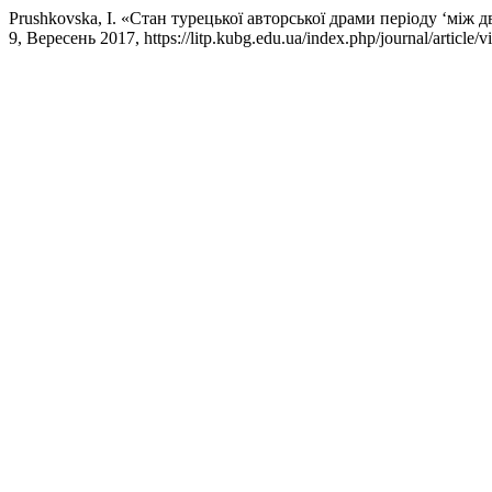
Prushkovska, I. «Стан турецької авторської драми періоду ‘між 
9, Вересень 2017, https://litp.kubg.edu.ua/index.php/journal/article/