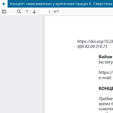
Концепт «максималізм» у критичних працях Є. Сверстюка 