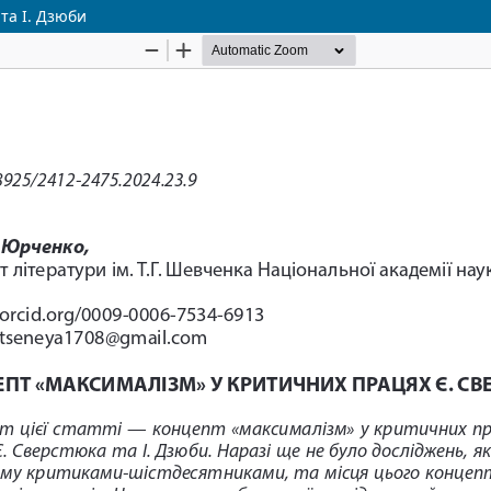
та І. Дзюби